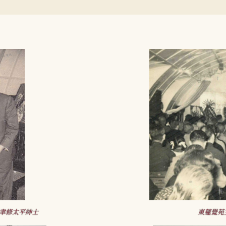
聿修太平紳士
東蓮覺苑