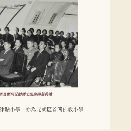
軍及鄭何艾齡博士出席開幕典禮
津貼小學，亦為元朗區首間佛教小學 。