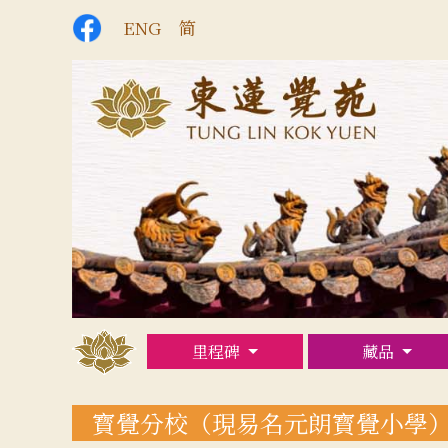
ENG
简
里程碑
藏品
寳覺分校（現易名元朗寳覺小學