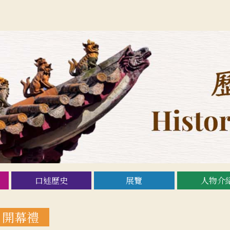
口述歷史
展覽
人物介
）開幕禮