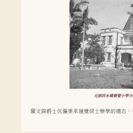
元朗洪水橋寶覺小學分
羅文錦爵士伉儷秉承蓮覺居士辦學的遺志，