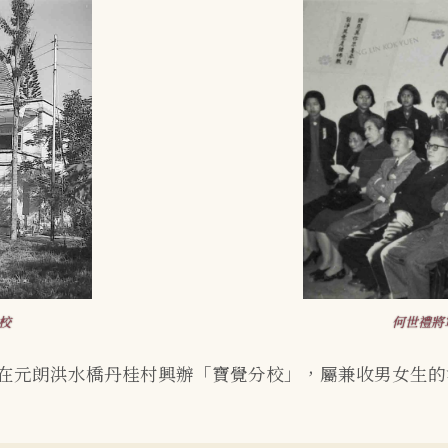
校
何世禮將
在元朗洪水橋丹桂村興辦「寶覺分校」，屬兼收男女生的