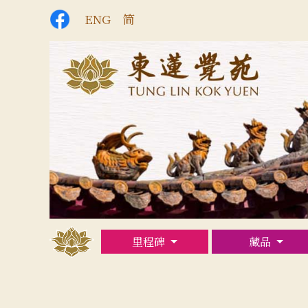
ENG
简
里程碑
藏品