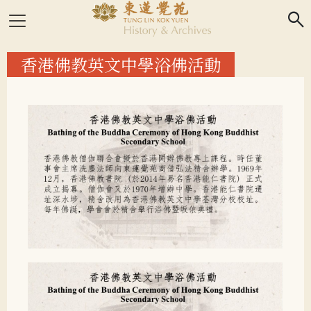
search
香港佛教英文中學浴佛活動