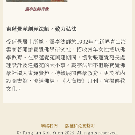
靄亭法師肖像
東蓮覺苑創苑法師，致力弘法
受蓮覺居士所邀，靄亭法師於1932年在新界青山海
雲蘭若開辦寶覺佛學研究社，招收青年女性授以佛
學教育。在東蓮覺苑興建期間，協助張蓮覺苑長處
理設計及建造苑的大小事。靄亭法師不但將寶覺佛
學社遷入東蓮覺苑，持續展開佛學教育，更於苑內
設圖書館，流通佛經、《人海燈》月刊，宣揚佛教
文化。
聯絡我們
版權和免責聲明
© Tung Lin Kok Yuen 2026. All rights reserved.