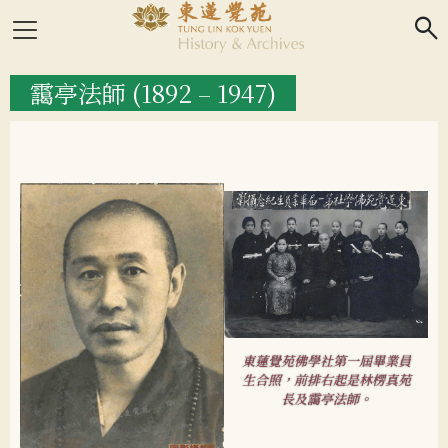
search
靄亭法師 (1892 – 1947)
東蓮覺苑佛學社第一屆畢業員
生合照，前排右起是林楞真苑
長及靄亭法師。