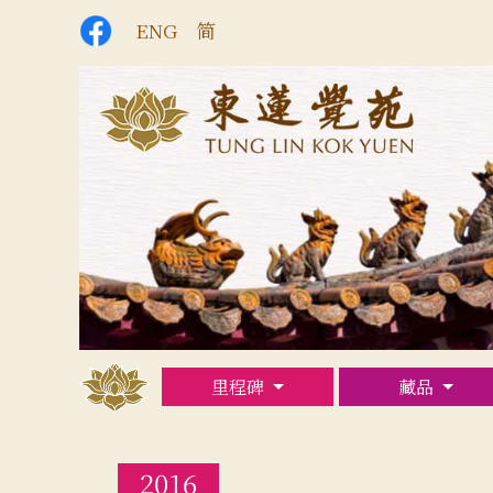
ENG
简
里程碑
藏品
2016