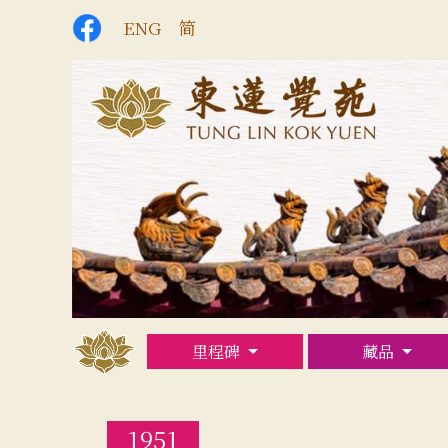
ENG
简
里程碑
藏品
1951