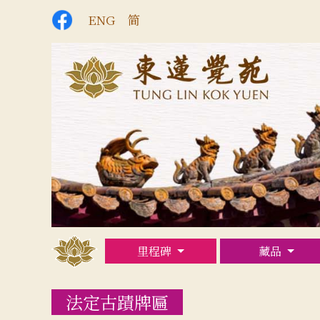
ENG
简
里程碑
藏品
法定古蹟牌匾