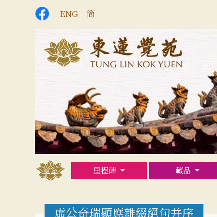
ENG
简
里程碑
藏品
虛公奇瑞顯應雜綴絕句并序