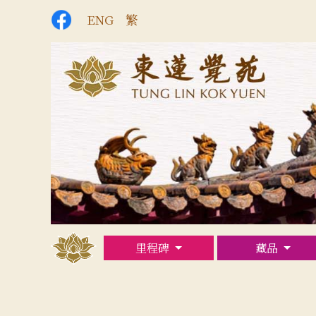
ENG
繁
里程碑
藏品