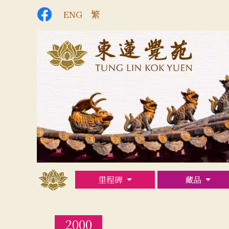
ENG
繁
里程碑
藏品
2000