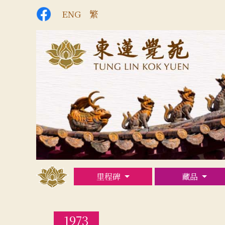
ENG
繁
里程碑
藏品
1973